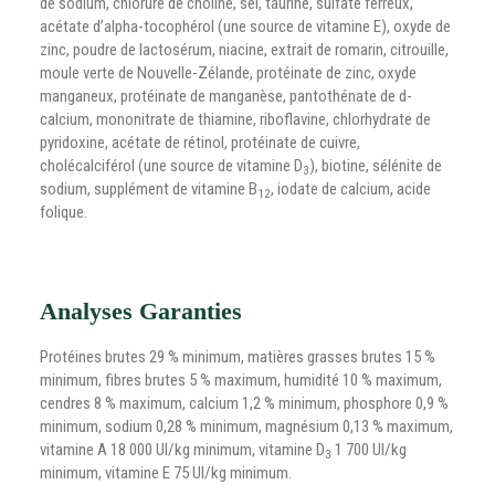
de sodium, chlorure de choline, sel, taurine, sulfate ferreux,
acétate d’alpha-tocophérol (une source de vitamine E), oxyde de
zinc, poudre de lactosérum, niacine, extrait de romarin, citrouille,
moule verte de Nouvelle-Zélande, protéinate de zinc, oxyde
manganeux, protéinate de manganèse, pantothénate de d-
calcium, mononitrate de thiamine, riboflavine, chlorhydrate de
pyridoxine, acétate de rétinol, protéinate de cuivre,
cholécalciférol (une source de vitamine D
), biotine, sélénite de
3
sodium, supplément de vitamine B
, iodate de calcium, acide
12
folique.
Analyses Garanties
Protéines brutes 29 % minimum, matières grasses brutes 15 %
minimum, fibres brutes 5 % maximum, humidité 10 % maximum,
cendres 8 % maximum, calcium 1,2 % minimum, phosphore 0,9 %
minimum, sodium 0,28 % minimum, magnésium 0,13 % maximum,
vitamine A 18 000 UI/kg minimum, vitamine D
1 700 UI/kg
3
minimum, vitamine E 75 UI/kg minimum.